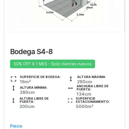
Bodega S4-8
50% OFF X 1 MES - Solo clientes nuevos
SUPERFICIE DE BODEGA:
ALTURA MÁXIMA:
16m²
280cm
ANCHURA LIBRE DE
ALTURA MÍNIMA:
PUERTA:
280cm
134cm
ALTURA LIBRE DE
SUPERFICIE
PUERTA:
ESTACIONAMIENTO:
200cm
5000m²
Precio