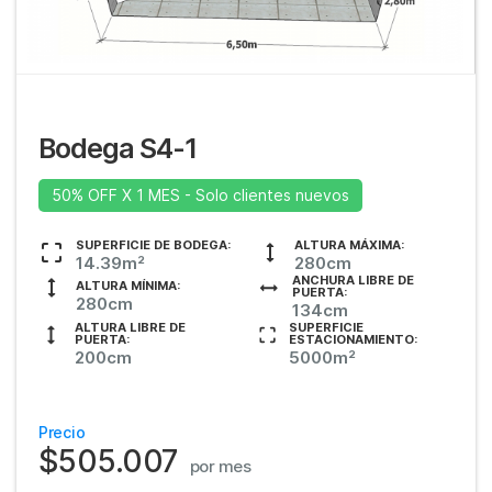
Bodega S4-1
50% OFF X 1 MES - Solo clientes nuevos
SUPERFICIE DE BODEGA:
ALTURA MÁXIMA:
14.39m²
280cm
ANCHURA LIBRE DE
ALTURA MÍNIMA:
PUERTA:
280cm
134cm
ALTURA LIBRE DE
SUPERFICIE
PUERTA:
ESTACIONAMIENTO:
200cm
5000m²
Precio
$505.007
por mes