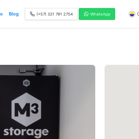
to
Blog
(+57) 321 781 2754
WhatsApp
luciones de logística
ropiedad
acios vacante!
storage
a con nuestro programa de embajador