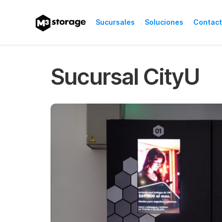
Sucursales
Soluciones
Contac
Logística Urbana
Conoce nuestras so
Sucursal CityU
Rentabiliza tu p
¡Aprovecha tus esp
Embajadores M3
Obtén dinero extr