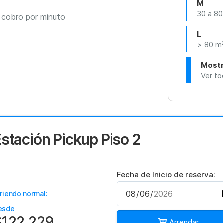
M
30 a 80
n cobro por minuto
L
> 80 m
Mostr
Ver to
stación Pickup Piso 2
Fecha de Inicio de reserva:
riendo normal:
esde
$122.229
Arrendar